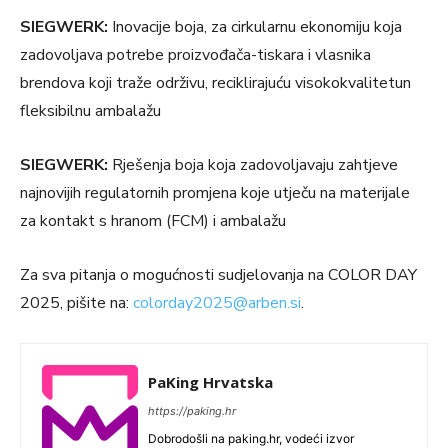
SIEGWERK:
Inovacije boja, za cirkularnu ekonomiju koja
zadovoljava potrebe proizvođača-tiskara i vlasnika
brendova koji traže održivu, reciklirajuću visokokvalitetun
fleksibilnu ambalažu
SIEGWERK:
Rješenja boja koja zadovoljavaju zahtjeve
najnovijih regulatornih promjena koje utječu na materijale
za kontakt s hranom (FCM) i ambalažu
Za sva pitanja o mogućnosti sudjelovanja na COLOR DAY
2025, pišite na:
colorday2025@arben.si
.
PaKing Hrvatska
https://paking.hr
Dobrodošli na paking.hr, vodeći izvor