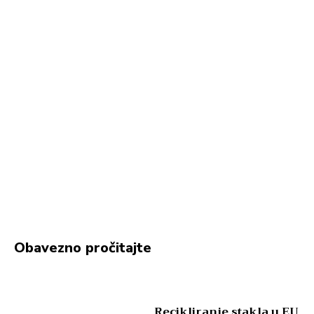
Obavezno pročitajte
Recikliranje stakla u EU