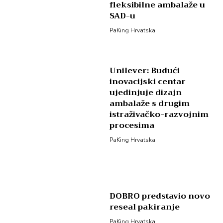
fleksibilne ambalaže u
SAD-u
PaKing Hrvatska
Unilever: Budući
inovacijski centar
ujedinjuje dizajn
ambalaže s drugim
istraživačko-razvojnim
procesima
PaKing Hrvatska
DOBRO predstavio novo
reseal pakiranje
PaKing Hrvatska