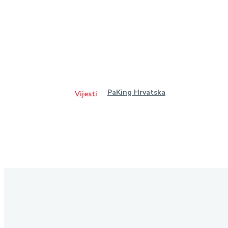
PaKing Hrvatska
Vijesti
Ostanimo u kontaktu
Pretplatite se na naš newsletter kako biste primali najnovije
vijesti iz područja koje vas zanima.