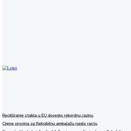
Ne zaboravite nas pratiti na društvenim mrežama!
Recikliranje stakla u EU doseglo rekordnu razinu
Cijene sirovina za fleksibilnu ambalažu naglo rastu