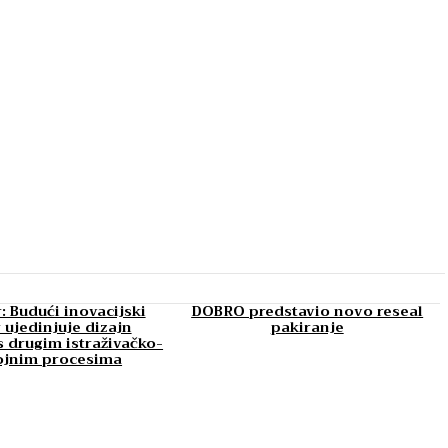
: Budući inovacijski
DOBRO predstavio novo reseal
 ujedinjuje dizajn
pakiranje
 drugim istraživačko-
ojnim procesima