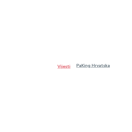
PaKing Hrvatska
Vijesti