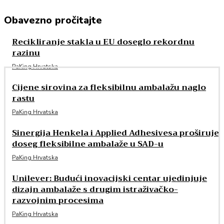
Obavezno pročitajte
Recikliranje stakla u EU doseglo rekordnu
razinu
PaKing Hrvatska
Cijene sirovina za fleksibilnu ambalažu naglo
rastu
PaKing Hrvatska
Sinergija Henkela i Applied Adhesivesa proširuje
doseg fleksibilne ambalaže u SAD-u
PaKing Hrvatska
Unilever: Budući inovacijski centar ujedinjuje
dizajn ambalaže s drugim istraživačko-
razvojnim procesima
PaKing Hrvatska