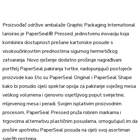
Proizvođač održive ambalaže Graphic Packaging International
lansirao je PaperSeal® Pressed, jedinstvenu inovaciju koja
kombinira dostupnost prešane kartonske posude s
visokoučinkovitim prednostima sigurnog hermetičkog
zatvaranja. Novo rješenje dodatno proširuje nagrađivani
portfelj PaperSeal pakiranja tvrtke, nadopunjujući postojeće
proizvode kao što su PaperSeal Original i PaperSeal Shape
kako bi ponudio cijeli spektar opcija za pakiranje svježeg mesa
velikog volumena i cjenovno osjetljivog poput svinjetine,
mljevenog mesa i peradi. Svojim isplativim proizvodnim
procesom, PaperSeal Pressed pruža robnim markama i
trgovcima alternativu plastičnim posudama, omogućujući im da
prošire upotrebu PaperSeal posuda na cijeli svoj asortiman
svježih proteina.