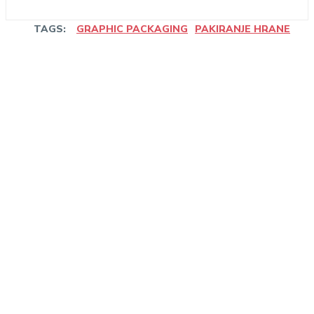
TAGS:
GRAPHIC PACKAGING
PAKIRANJE HRANE
Linkedin
Facebook
WhatsApp
Email