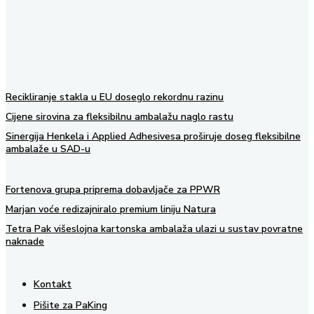
Recikliranje stakla u EU doseglo rekordnu razinu
Cijene sirovina za fleksibilnu ambalažu naglo rastu
Sinergija Henkela i Applied Adhesivesa proširuje doseg fleksibilne
ambalaže u SAD-u
Fortenova grupa priprema dobavljače za PPWR
Marjan voće redizajniralo premium liniju Natura
Tetra Pak višeslojna kartonska ambalaža ulazi u sustav povratne
naknade
Kontakt
Pišite za PaKing