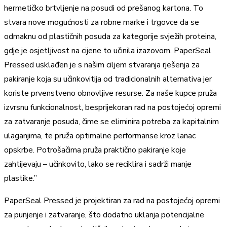
hermetičko brtvljenje na posudi od prešanog kartona. To
stvara nove mogućnosti za robne marke i trgovce da se
odmaknu od plastičnih posuda za kategorije svježih proteina,
gdje je osjetljivost na cijene to učinila izazovom. PaperSeal
Pressed usklađen je s našim ciljem stvaranja rješenja za
pakiranje koja su učinkovitija od tradicionalnih alternativa jer
koriste prvenstveno obnovljive resurse. Za naše kupce pruža
izvrsnu funkcionalnost, besprijekoran rad na postojećoj opremi
za zatvaranje posuda, čime se eliminira potreba za kapitalnim
ulaganjima, te pruža optimalne performanse kroz lanac
opskrbe. Potrošačima pruža praktično pakiranje koje
zahtijevaju – učinkovito, lako se reciklira i sadrži manje
plastike.”
PaperSeal Pressed je projektiran za rad na postojećoj opremi
za punjenje i zatvaranje, što dodatno uklanja potencijalne