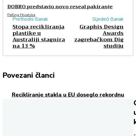
DOBRO predstavio novo reseal pakiranje
PaKing Hrvatska
Prethodni članak
Sljedeći članak
Stopa recikliranja
Graphis Design
plastike u
Awards
Australiji stagnira
zagrebačkom Dig
na 13 %
studiju
Povezani članci
Recikliranje stakla u EU doseglo rekordnu
razinu
Cijene sirovina za fleksibilnu ambalažu naglo
rastu
Sinergija Henkela i Applied Adhesivesa