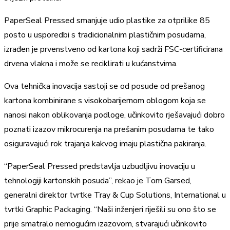
PaperSeal Pressed smanjuje udio plastike za otprilike 85
posto u usporedbi s tradicionalnim plastičnim posudama,
izrađen je prvenstveno od kartona koji sadrži FSC-certificirana
drvena vlakna i može se reciklirati u kućanstvima.
Ova tehnička inovacija sastoji se od posude od prešanog
kartona kombinirane s visokobarijernom oblogom koja se
nanosi nakon oblikovanja podloge, učinkovito rješavajući dobro
poznati izazov mikrocurenja na prešanim posudama te tako
osiguravajući rok trajanja kakvog imaju plastična pakiranja.
“PaperSeal Pressed predstavlja uzbudljivu inovaciju u
tehnologiji kartonskih posuda”, rekao je Tom Garsed,
generalni direktor tvrtke Tray & Cup Solutions, International u
tvrtki Graphic Packaging. “Naši inženjeri riješili su ono što se
prije smatralo nemogućim izazovom, stvarajući učinkovito