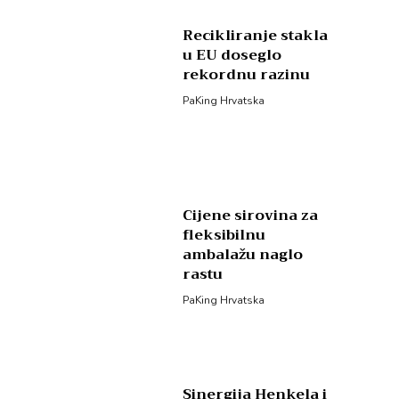
Recikliranje stakla
u EU doseglo
rekordnu razinu
PaKing Hrvatska
Cijene sirovina za
fleksibilnu
ambalažu naglo
rastu
PaKing Hrvatska
Sinergija Henkela i