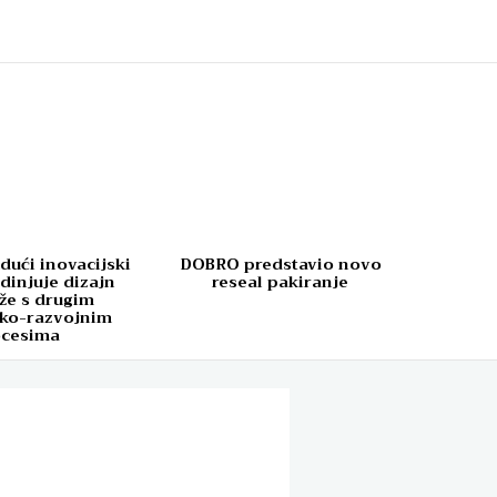
dući inovacijski
DOBRO predstavio novo
dinjuje dizajn
reseal pakiranje
že s drugim
čko-razvojnim
ocesima