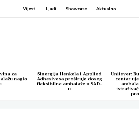
Vijesti
Ljudi
Showcase
Aktualno
ovina za
Sinergija Henkela i Applied
Unilever: Bu
balažu naglo
Adhesivesa proširuje doseg
centar uje
u
fleksibilne ambalaže u SAD-
ambala
u
istraživa
pr