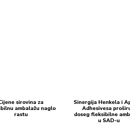
Cijene sirovina za
Sinergija Henkela i A
ibilnu ambalažu naglo
Adhesivesa prošir
rastu
doseg fleksibilne am
u SAD-u