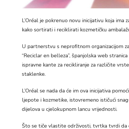
L’Oréal je pokrenuo novu inicijativu koja ima z
kako sortirati i reciklirati kozmetičku ambal
U partnerstvu s neprofitnom organizacijom 
“Reciclar en belleza”, španjolska web stranica 
ispravne kante za recikliranje za različite vrs
staklenke.
L’Oréal se nada da će im ova inicijativa pom
ljepote i kozmetike, istovremeno ističući sna
dijelova u cjelokupnom lancu vrijednosti.
Što se tiče vlastite održivosti, tvrtka tvrdi d