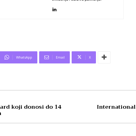
WhatsApp
Email
X
ard koji donosi do 14
International
a