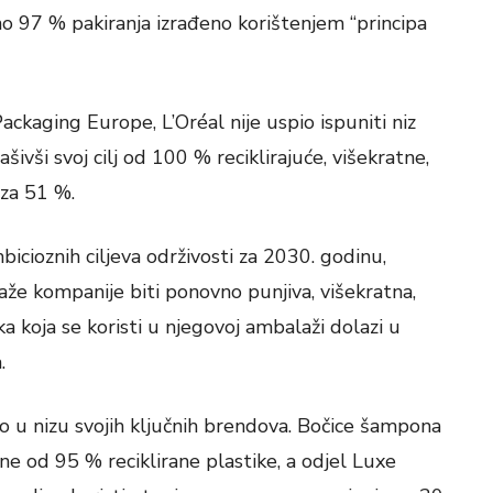
meno 97 % pakiranja izrađeno korištenjem “principa
ackaging Europe, L’Oréal nije uspio ispuniti niz
šivši svoj cilj od 100 % reciklirajuće, višekratne,
 za 51 %.
bicioznih ciljeva održivosti za 2030. godinu,
že kompanije biti ponovno punjiva, višekratna,
ka koja se koristi u njegovoj ambalaži dolazi u
.
ao u nizu svojih ključnih brendova. Bočice šampona
ne od 95 % reciklirane plastike, a odjel Luxe