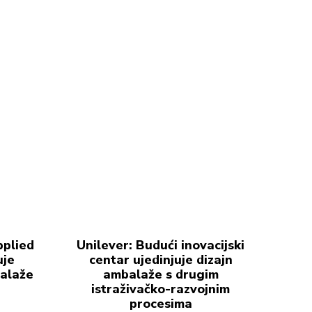
pplied
Unilever: Budući inovacijski
uje
centar ujedinjuje dizajn
balaže
ambalaže s drugim
istraživačko-razvojnim
procesima