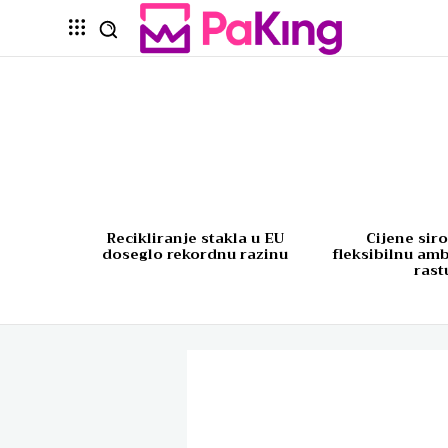
Recikliranje stakla u EU
Cijene sir
doseglo rekordnu razinu
fleksibilnu am
rast