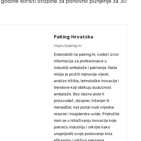
. godine koristi otopine za ponovno punjenje za 30
PaKing Hrvatska
https://paking.hr
Dobrodošli na paking.hr, vodeći izvor
informacija za profesionalce u
industriji ambalaže i pakiranja. Naša
misija je pružiti najnovije vijesti,
analize tržišta, tehnološke inovacije i
trendove koji oblikuju budućnost
ambalaže. Bez obzira jeste li
proizvođač, dizajner, inženjer ili
menadžer, naš portal nudi vrijedne
resurse i insajderske uvide. Pridružite
nam se u istraživanju inovacija koje
pokreću industriju i otkrijte kako
unaprijediti svoje poslovanje kroz
efikasnija i održiva pakiranja.