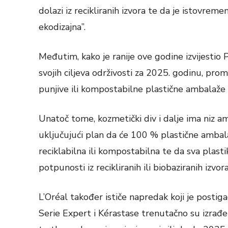
dolazi iz recikliranih izvora te da je istovre
ekodizajna”.
Međutim, kako je ranije ove godine izvijestio P
svojih ciljeva održivosti za 2025. godinu, proma
punjive ili kompostabilne plastične ambalaže
Unatoč tome, kozmetički div i dalje ima niz am
uključujući plan da će 100 % plastične ambala
reciklabilna ili kompostabilna te da sva plasti
potpunosti iz recikliranih ili biobaziranih izvora
L’Oréal također ističe napredak koji je postig
Serie Expert i Kérastase trenutačno su izrađe