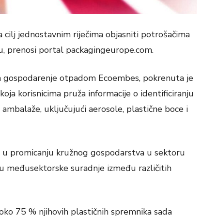
a cilj jednostavnim riječima objasniti potrošačima
ažu, prenosi portal packagingeurope.com.
za gospodarenje otpadom Ecoembes, pokrenuta je
koja korisnicima pruža informacije o identificiranju
te ambalaže, uključujući aerosole, plastične boce i
oći u promicanju kružnog gospodarstva u sektoru
gu međusektorske suradnje između različitih
a oko 75 % njihovih plastičnih spremnika sada