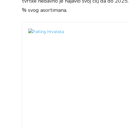
tvrtke nedavno je najavio svoj cilj da do 2025
% svog asortimana.