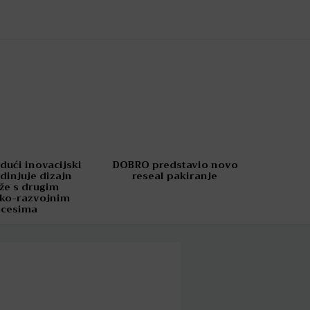
dući inovacijski
DOBRO predstavio novo
dinjuje dizajn
reseal pakiranje
že s drugim
čko-razvojnim
ocesima