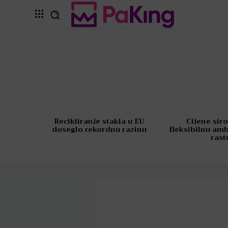
Recikliranje stakla u EU
Cijene sir
doseglo rekordnu razinu
fleksibilnu am
rast