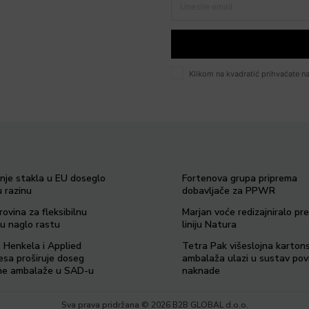
Klikom na kvadratić prihvaćate na
anje stakla u EU doseglo
Fortenova grupa priprema
 razinu
dobavljače za PPWR
rovina za fleksibilnu
Marjan voće redizajniralo p
u naglo rastu
liniju Natura
a Henkela i Applied
Tetra Pak višeslojna karton
esa proširuje doseg
ambalaža ulazi u sustav po
ilne ambalaže u SAD-u
naknade
Sva prava pridržana © 2026 B2B GLOBAL d.o.o.