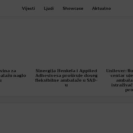
Vijesti
Ljudi
Showcase
Aktualno
ovina za
Sinergija Henkela i Applied
Unilever: Bu
balažu naglo
Adhesivesa proširuje doseg
centar uje
u
fleksibilne ambalaže u SAD-
ambala
u
istraživa
pr