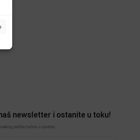
e
naš newsletter i ostanite u toku!
i svakog petka točno u podne.