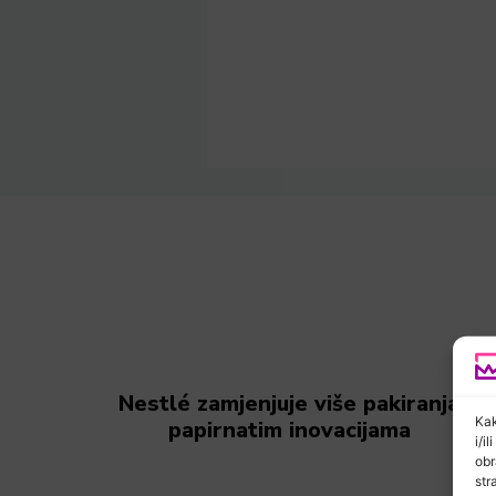
Nestlé zamjenjuje više pakiranja
Kak
papirnatim inovacijama
i/i
obr
str