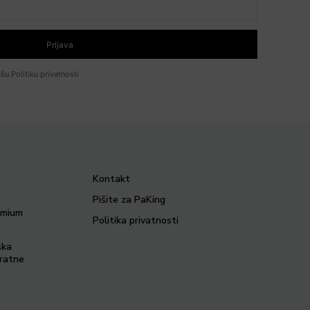
Prijava
šu Politiku privatnosti
Kontakt
Pišite za PaKing
remium
Politika privatnosti
ska
vratne