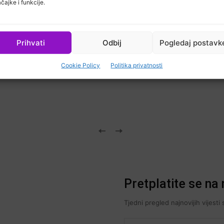
čajke i funkcije.
Prihvati
Odbij
Pogledaj postavk
Cookie Policy
Politika privatnosti
Pretplatite se na 
Tjedni pregled najnovijih vijest