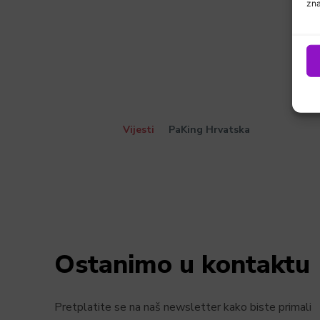
zna
Vijesti
PaKing Hrvatska
Ostanimo u kontaktu
Pretplatite se na naš newsletter kako biste primali