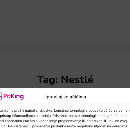
Tag:
Nestlé
Upravljaj kolačićima
o bismo pružili najbolja iskustva, koristimo tehnologije poput kolačića za pohra
li pristup informacijama o uređaju. Pristanak na ove tehnologije omogućit će nam
adu podataka kao što su ponašanje pregledavanja ili jedinstveni ID-ovi na ovoj
anici. Nepristanak ili povlačenje pristanka može negativno utjecati na određene