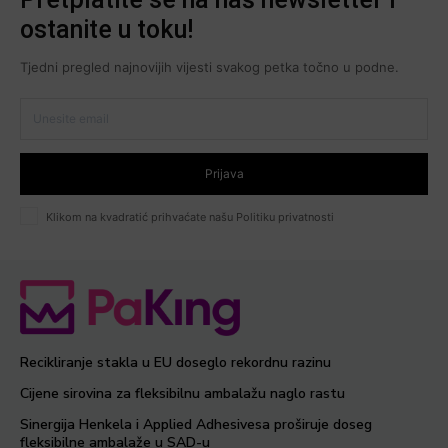
ostanite u toku!
Tjedni pregled najnovijih vijesti svakog petka točno u podne.
Prijava
Klikom na kvadratić prihvaćate našu Politiku privatnosti
Recikliranje stakla u EU doseglo rekordnu razinu
Cijene sirovina za fleksibilnu ambalažu naglo rastu
Sinergija Henkela i Applied Adhesivesa proširuje doseg
fleksibilne ambalaže u SAD-u