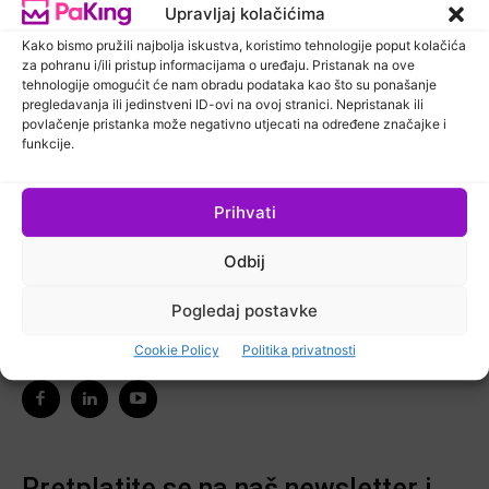
Upravljaj kolačićima
Ljudi
PaKing Hrvatska
Kako bismo pružili najbolja iskustva, koristimo tehnologije poput kolačića
za pohranu i/ili pristup informacijama o uređaju. Pristanak na ove
tehnologije omogućit će nam obradu podataka kao što su ponašanje
pregledavanja ili jedinstveni ID-ovi na ovoj stranici. Nepristanak ili
povlačenje pristanka može negativno utjecati na određene značajke i
funkcije.
Ostanimo u kontaktu
Prihvati
Odbij
Pretplatite se na naš newsletter kako biste primali
najnovije vijesti iz područja koje vas zanima.
Pogledaj postavke
Ne zaboravite nas pratiti na društvenim mrežama!
Cookie Policy
Politika privatnosti
Pretplatite se na naš newsletter i