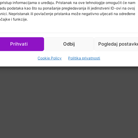
a Henkela i Applied
Tetra Pak višeslojna karton
li pristup informacijama o uređaju. Pristanak na ove tehnologije omogućit će nam
esa proširuje doseg
ambalaža ulazi u sustav po
adu podataka kao što su ponašanje pregledavanja ili jedinstveni ID-ovi na ovoj
ilne ambalaže u SAD-u
naknade
anici. Nepristanak ili povlačenje pristanka može negativno utjecati na određene
čajke i funkcije.
Sva prava pridržana © 2026 B2B GLOBAL d.o.o.
Prihvati
Odbij
Pogledaj postavk
Cookie Policy
Politika privatnosti