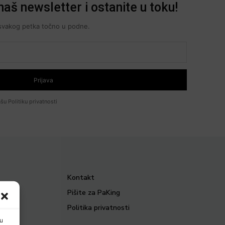
naš newsletter i ostanite u toku!
i svakog petka točno u podne.
Prijava
šu Politiku privatnosti
Kontakt
Pišite za PaKing
remium
Politika privatnosti
nu