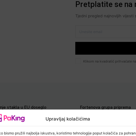
Pretplatite se na 
Tjedni pregled najnovijih vijest
Klikom na kvadratić prihvaćate na
anje stakla u EU doseglo
Fortenova grupa priprema
 razinu
dobavljače za PPWR
Upravljaj kolačićima
rovina za fleksibilnu
Marjan voće redizajniralo p
u naglo rastu
liniju Natura
o bismo pružili najbolja iskustva, koristimo tehnologije poput kolačića za pohra