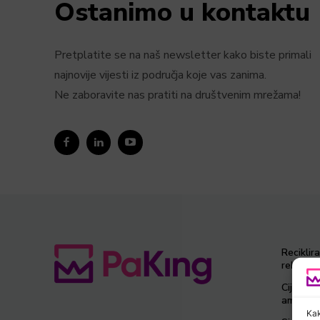
Ostanimo u kontaktu
Pretplatite se na naš newsletter kako biste primali
najnovije vijesti iz područja koje vas zanima.
Ne zaboravite nas pratiti na društvenim mrežama!
Reciklir
rekordnu
Cijene si
ambalaž
Kak