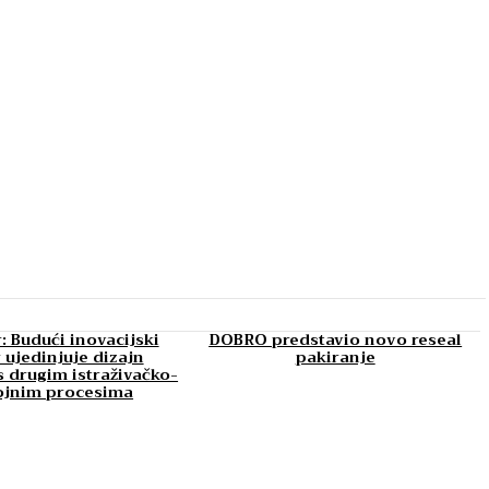
: Budući inovacijski
DOBRO predstavio novo reseal
 ujedinjuje dizajn
pakiranje
 drugim istraživačko-
ojnim procesima