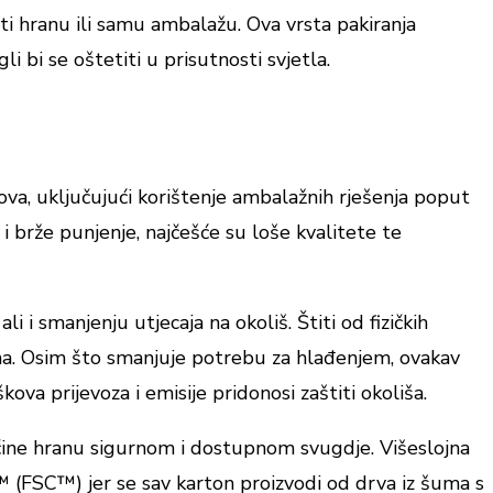
ti hranu ili samu ambalažu. Ova vrsta pakiranja
li bi se oštetiti u prisutnosti svjetla.
škova, uključujući korištenje ambalažnih rješenja poput
a i brže punjenje, najčešće su loše kvalitete te
 i smanjenju utjecaja na okoliš. Štiti od fizičkih
ecima. Osim što smanjuje potrebu za hlađenjem, ovakav
ova prijevoza i emisije pridonosi zaštiti okoliša.
a čine hranu sigurnom i dostupnom svugdje. Višeslojna
 (FSC™) jer se sav karton proizvodi od drva iz šuma s