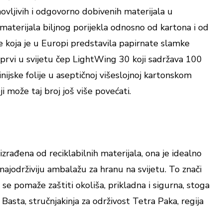
ovljivih i odgovorno dobivenih materijala u
materijala biljnog porijekla odnosno od kartona i od
 koja je u Europi predstavila papirnate slamke
a prvi u svijetu čep LightWing 30 koji sadržava 100
nijske folije u aseptičnoj višeslojnoj kartonskom
i može taj broj još više povećati.
izrađena od reciklabilnih materijala, ona je idealno
i najodrživiju ambalažu za hranu na svijetu. To znači
e se pomaže zaštiti okoliša, prikladna i sigurna, stoga
asta, stručnjakinja za održivost Tetra Paka, regija