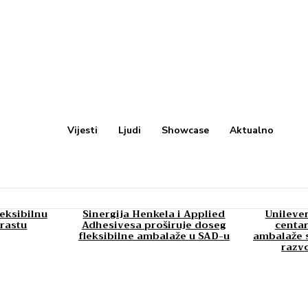
Vijesti
Ljudi
Showcase
Aktualno
leksibilnu
Sinergija Henkela i Applied
Unilever
rastu
Adhesivesa proširuje doseg
centar
fleksibilne ambalaže u SAD-u
ambalaže s
razv