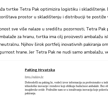
 tvrtke Tetra Pak optimizira logistiku i skladištenje. D
ištava prostor u skladištenju i distribuciji te postiže v
nost sve više nalaze u središtu pozornosti, Tetra Pak 
mbalaže za hranu, tvrtka ima cilj proizvesti ambalažu is
no neutralnu. Njihov širok portfelj inovativnih pakiranj
sigurnost hrane. Jer Tetra Pak ne nudi samo ambalažu, v
PaKing Hrvatska
https://paking.hr
Dobrodošli na paking.hr, vodeći izvor informacija za profesionalce u industr
tehnološke inovacije i trendove koji oblikuju budućnost ambalaže. Bez obzir
insajderske uvide. Pridružite nam se u istraživanju inovacija koje pokreću 
pakiranja.