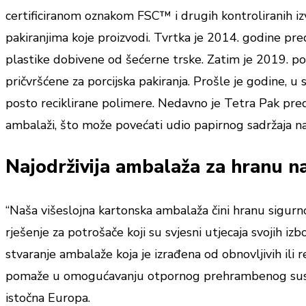
certificiranom oznakom FSC™ i drugih kontroliranih izv
pakiranjima koje proizvodi. Tvrtka je 2014. godine pre
plastike dobivene od šećerne trske. Zatim je 2019. po
pričvršćene za porcijska pakiranja. Prošle je godine, 
posto reciklirane polimere. Nedavno je Tetra Pak preds
ambalaži, što može povećati udio papirnog sadržaja na ot
Najodrživija ambalaža za hranu na
“Naša višeslojna kartonska ambalaža čini hranu sigurnom
rješenje za potrošače koji su svjesni utjecaja svojih izb
stvaranje ambalaže koja je izrađena od obnovljivih ili r
pomaže u omogućavanju otpornog prehrambenog sustava i
istočna Europa.