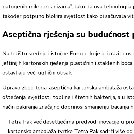
patogenih mikroorganizama”, tako da ova tehnologija p
također potpuno blokira svjetlost kako bi sačuvala vitami
Aseptična rješenja su budućnost 
Na tržištu srednje i istočne Europe, koje je izrazito os
jeftinijih kartonskih rješenja plastičnih i staklenih boc
ostavljaju veći ugljični otisak.
Upravo zbog toga, aseptična kartonska ambalaža ostaje n
oštećenja, svjetlosti, topline i štetnih bakterija, a 
način pakiranja značajno doprinosi smanjenju bacanja hr
Tetra Pak već desetljećima predvodi inovacije u proi
kartonska ambalaža tvrtke Tetra Pak sadrži više od