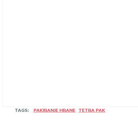
TAGS:
PAKIRANJE HRANE
TETRA PAK
Share
Linkedin
Facebook
Wha