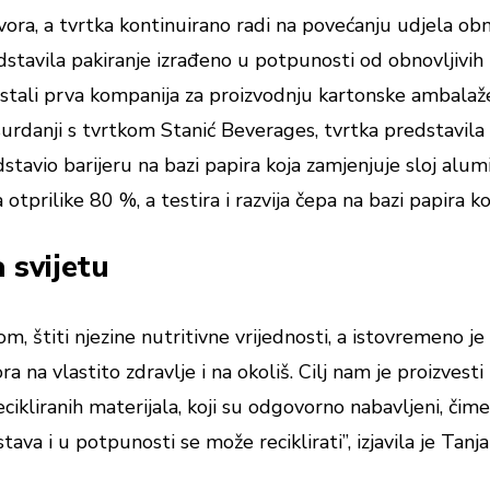
ora, a tvrtka kontinuirano radi na povećanju udjela obn
dstavila pakiranje izrađeno u potpunosti od obnovljivih 
stali prva kompanija za proizvodnju kartonske ambalaže
u surdanji s tvrtkom Stanić Beverages, tvrtka predstavil
tavio barijeru na bazi papira koja zamjenjuje sloj alumi
prilike 80 %, a testira i razvija čepa na bazi papira koj
 svijetu
, štiti njezine nutritivne vrijednosti, a istovremeno je 
ora na vlastito zdravlje i na okoliš. Cilj nam je proizvest
ecikliranih materijala, koji su odgovorno nabavljeni, čim
 u potpunosti se može reciklirati”, izjavila je Tanja B