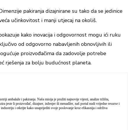
imenzije pakiranja dizajnirane su tako da se jedinice
eća učinkovitost i manji utjecaj na okoliš.
pokazuje kako inovacija i odgovornost mogu ići ruku
ključivo od odgovorno nabavljenih obnovljivih ili
a omogućuje proizvođačima da zadovolje potrebe
eć rješenja za bolju budućnost planeta.
iji ambalaže i pakiranja. Naša misija je pružiti najnovije vijesti, analize tržišta,
a jeste li proizvođač, dizajner, inženjer ili menadžer, naš portal nudi vrijedne resurse i
industriju i otkrijte kako unaprijediti svoje poslovanje kroz efikasnija i održiva