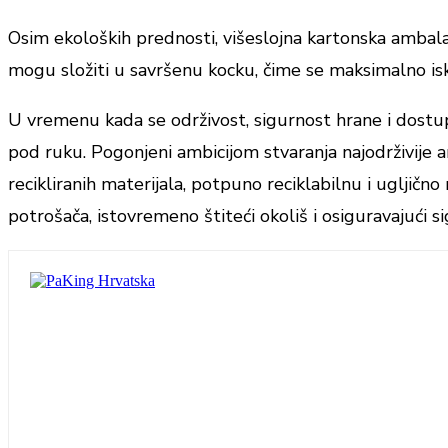
Osim ekoloških prednosti, višeslojna kartonska ambalaža
mogu složiti u savršenu kocku, čime se maksimalno iskor
U vremenu kada se održivost, sigurnost hrane i dostup
pod ruku. Pogonjeni ambicijom stvaranja najodrživije a
recikliranih materijala, potpuno reciklabilnu i ugljič
potrošača, istovremeno štiteći okoliš i osiguravajući 