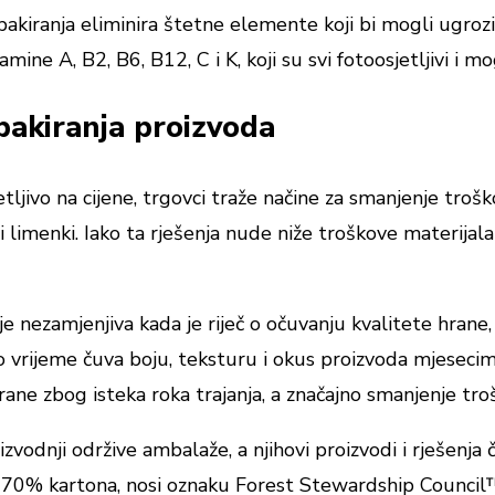
akiranja eliminira štetne elemente koji bi mogli ugrozi
ne A, B2, B6, B12, C i K, koji su svi fotoosjetljivi i mog
pakiranja proizvoda
jetljivo na cijene, trgovci traže načine za smanjenje tro
a i limenki. Iako ta rješenja nude niže troškove materijal
ezamjenjiva kada je riječ o očuvanju kvalitete hrane, ali
u isto vrijeme čuva boju, teksturu i okus proizvoda mjes
ane zbog isteka roka trajanja, a značajno smanjenje trošk
zvodnji održive ambalaže, a njihovi proizvodi i rješenj
 70% kartona, nosi oznaku Forest Stewardship Council™