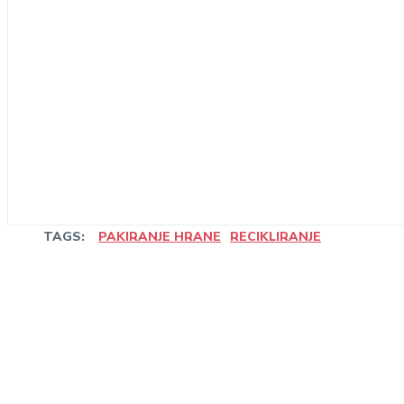
TAGS:
PAKIRANJE HRANE
RECIKLIRANJE
Share
Linkedin
Facebook
Wha