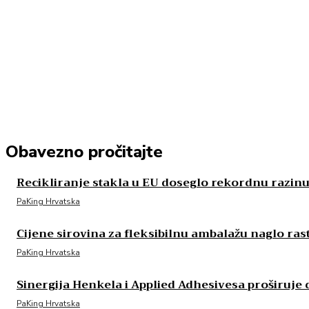
Obavezno pročitajte
Recikliranje stakla u EU doseglo rekordnu razin
PaKing Hrvatska
Cijene sirovina za fleksibilnu ambalažu naglo ras
PaKing Hrvatska
Sinergija Henkela i Applied Adhesivesa proširuje
PaKing Hrvatska