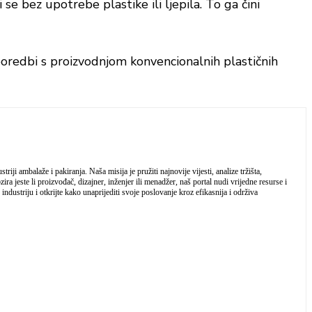
se bez upotrebe plastike ili ljepila. To ga čini
poredbi s proizvodnjom konvencionalnih plastičnih
iji ambalaže i pakiranja. Naša misija je pružiti najnovije vijesti, analize tržišta,
a jeste li proizvođač, dizajner, inženjer ili menadžer, naš portal nudi vrijedne resurse i
industriju i otkrijte kako unaprijediti svoje poslovanje kroz efikasnija i održiva