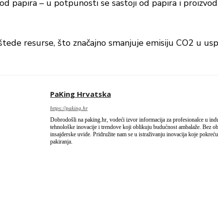
 papira – u potpunosti se sastoji od papira i proizvodi 
i štede resurse, što značajno smanjuje emisiju CO2 u us
PaKing Hrvatska
https://paking.hr
Dobrodošli na paking.hr, vodeći izvor informacija za profesionalce u industr
tehnološke inovacije i trendove koji oblikuju budućnost ambalaže. Bez obzir
insajderske uvide. Pridružite nam se u istraživanju inovacija koje pokreću 
pakiranja.