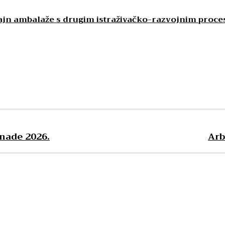
izajn ambalaže s drugim istraživačko-razvojnim proc
nade 2026.
Arb