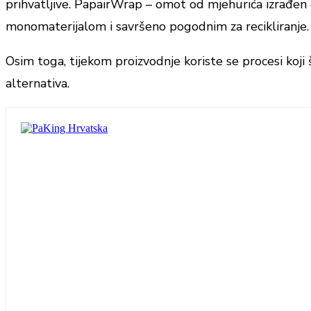
prihvatljive. PapairWrap – omot od mjehurića izrađen od
monomaterijalom i savršeno pogodnim za recikliranje.
Osim toga, tijekom proizvodnje koriste se procesi koj
alternativa.