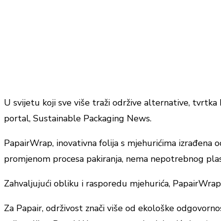
U svijetu koji sve više traži održive alternative, tvrtk
portal, Sustainable Packaging News.
PapairWrap, inovativna folija s mjehurićima izrađena od
promjenom procesa pakiranja, nema nepotrebnog plasti
Zahvaljujući obliku i rasporedu mjehurića, PapairWrap 
Za Papair, održivost znači više od ekološke odgovornost