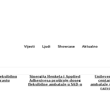
Vijesti
Ljudi
Showcase
Aktualno
leksibilnu
Sinergija Henkela i Applied
Unilever
rastu
Adhesivesa proširuje doseg
centar
fleksibilne ambalaže u SAD-u
ambalaže s
razv