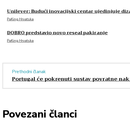
Unilever: Budući inovacijski centar ujedinjuje d
PaKing Hrvatska
DOBRO predstavio novo reseal pakiranje
PaKing Hrvatska
Prethodni članak
Portugal će pokrenuti sustav povratne nak
Povezani članci