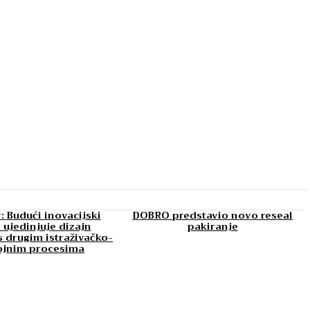
: Budući inovacijski
DOBRO predstavio novo reseal
 ujedinjuje dizajn
pakiranje
 drugim istraživačko-
ojnim procesima