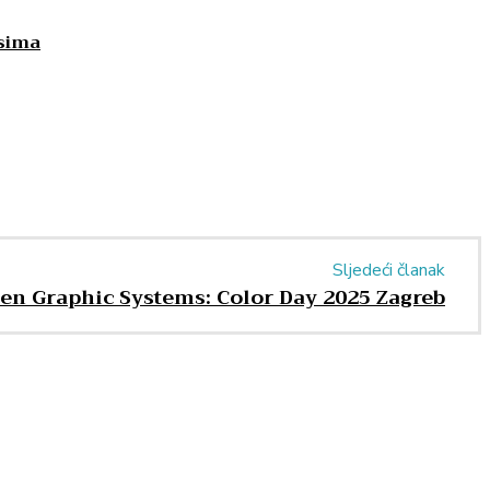
esima
Sljedeći članak
en Graphic Systems: Color Day 2025 Zagreb