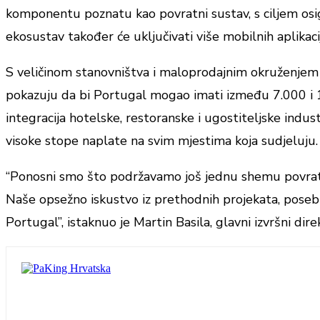
komponentu poznatu kao povratni sustav, s ciljem osig
ekosustav također će uključivati ​​više mobilnih aplikac
S veličinom stanovništva i maloprodajnim okruženje
pokazuju da bi Portugal mogao imati između 7.000 i 1
integracija hotelske, restoranske i ugostiteljske indus
visoke stope naplate na svim mjestima koja sudjeluju.
“Ponosni smo što podržavamo još jednu shemu povrata
Naše opsežno iskustvo iz prethodnih projekata, poseb
Portugal”, istaknuo je Martin Basila, glavni izvršni di