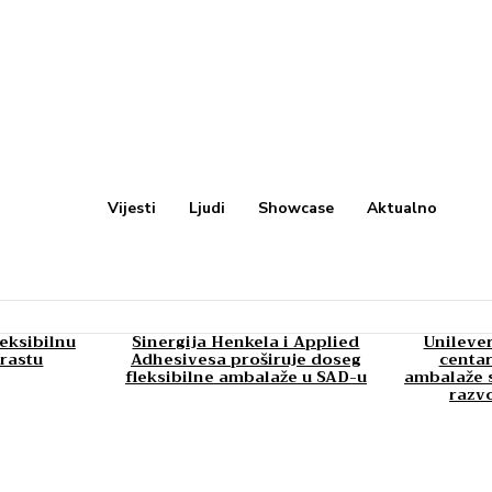
Vijesti
Ljudi
Showcase
Aktualno
leksibilnu
Sinergija Henkela i Applied
Unilever
rastu
Adhesivesa proširuje doseg
centar
fleksibilne ambalaže u SAD-u
ambalaže s
razv