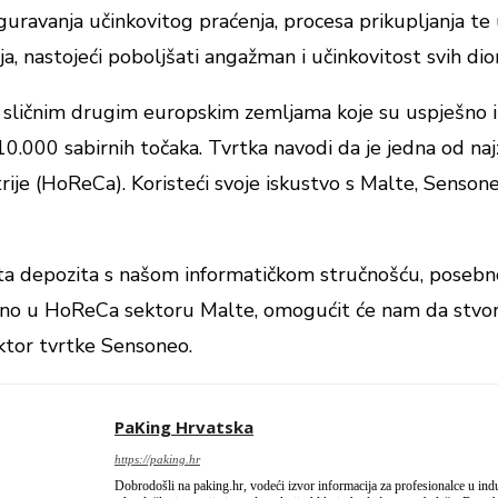
uravanja učinkovitog praćenja, procesa prikupljanja te 
ija, nastojeći poboljšati angažman i učinkovitost svih dio
m sličnim drugim europskim zemljama koje su uspješno
0.000 sabirnih točaka. Tvrtka navodi da je jedna od na
trije (HoReCa). Koristeći svoje iskustvo s Malte, Sensone
 depozita s našom informatičkom stručnošću, posebno u
no u HoReCa sektoru Malte, omogućit će nam da stvorim
rektor tvrtke Sensoneo.
PaKing Hrvatska
https://paking.hr
Dobrodošli na paking.hr, vodeći izvor informacija za profesionalce u industr