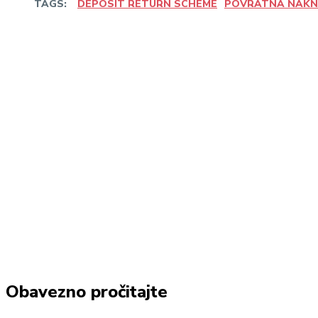
TAGS:
DEPOSIT RETURN SCHEME
POVRATNA NAK
Share
Linkedin
Facebook
Wha
Obavezno pročitajte