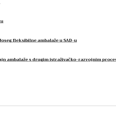
u
tu
 doseg fleksibilne ambalaže u SAD-u
izajn ambalaže s drugim istraživačko-razvojnim proc