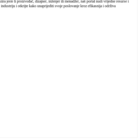
a jeste li proizvođač, dizajner, inženjer ili menadžer, naš portal nudi vrijedne resurse i
industriju i otkrijte kako unaprijediti svoje poslovanje kroz efikasnija i održiva