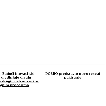
: Budući inovacijski
DOBRO predstavio novo reseal
 ujedinjuje dizajn
pakiranje
 drugim istraživačko-
ojnim procesima