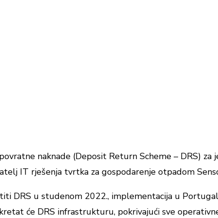
v povratne naknade (Deposit Return Scheme – DRS) za 
žatelj IT rješenja tvrtka za gospodarenje otpadom Sen
stiti DRS u studenom 2022., implementacija u Portugal
okretat će DRS infrastrukturu, pokrivajući sve operativn