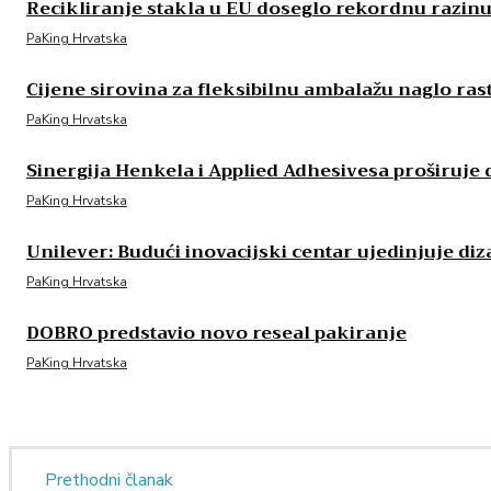
Recikliranje stakla u EU doseglo rekordnu razin
PaKing Hrvatska
Cijene sirovina za fleksibilnu ambalažu naglo ras
PaKing Hrvatska
Sinergija Henkela i Applied Adhesivesa proširuje
PaKing Hrvatska
Unilever: Budući inovacijski centar ujedinjuje d
PaKing Hrvatska
DOBRO predstavio novo reseal pakiranje
PaKing Hrvatska
Prethodni članak