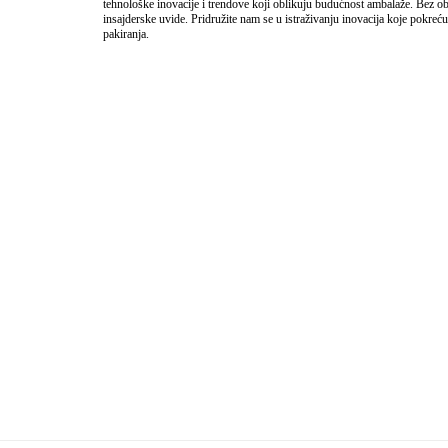
tehnološke inovacije i trendove koji oblikuju budućnost ambalaže. Bez obzir
insajderske uvide. Pridružite nam se u istraživanju inovacija koje pokreću 
pakiranja.