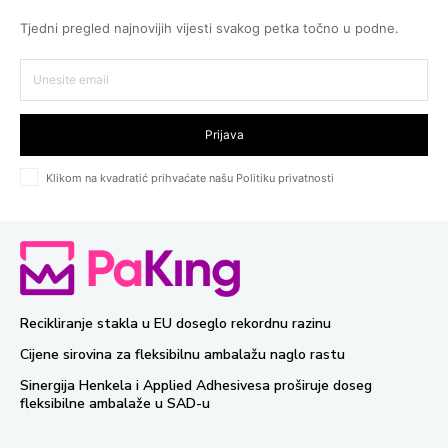
Tjedni pregled najnovijih vijesti svakog petka točno u podne.
Prijava
Klikom na kvadratić prihvaćate našu Politiku privatnosti
Recikliranje stakla u EU doseglo rekordnu razinu
Cijene sirovina za fleksibilnu ambalažu naglo rastu
Sinergija Henkela i Applied Adhesivesa proširuje doseg
fleksibilne ambalaže u SAD-u