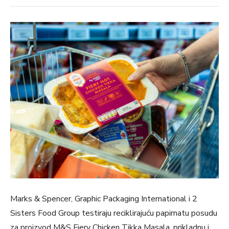
Marks & Spencer, Graphic Packaging International i 2
Sisters Food Group testiraju reciklirajuću papirnatu posudu
za proizvod M&S Fiery Chicken Tikka Masala, prikladnu i