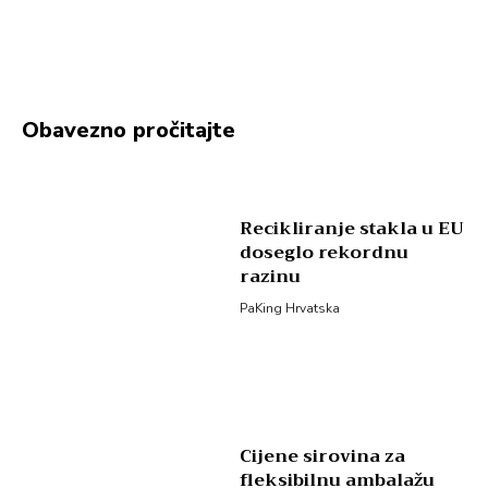
Obavezno pročitajte
Recikliranje stakla u EU
doseglo rekordnu
razinu
PaKing Hrvatska
Cijene sirovina za
fleksibilnu ambalažu