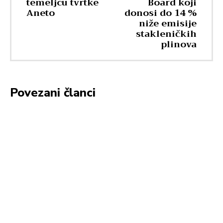
temeljcu tvrtke
Board koji
Aneto
donosi do 14 %
niže emisije
stakleničkih
plinova
Povezani članci